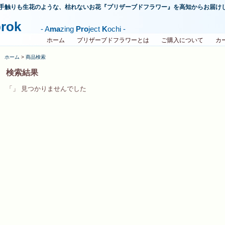
手触りも生花のような、枯れないお花『
プリザーブドフラワー
』を
高知
からお届け
rok
- A
ma
zing
Pro
ject
K
ochi -
ホーム
プリザーブドフラワーとは
ご購入について
カ
ホーム
>
商品検索
検索結果
「」 見つかりませんでした