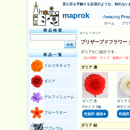
見た目も手触りも生花のような、枯れない
maprok
- A
ma
zing
Pro
ホーム
プリ
商品検索
ホーム
>
ダリア
プリザーブドフラワー 
ダリアのご紹介です。
商品一覧
（花の種類、サイズ、輪数の一覧
トルコギキョウ
ダリア 凛
ダリア
デルフィニューム
ダリア 凛
ダリア 
Sサイズ 1輪
Mサイズ
ブルースター
ダリア 結
ブプレウム