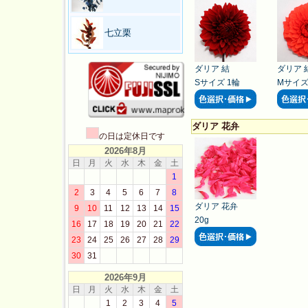
七立栗
ダリア 結
ダリア 
Sサイズ 1輪
Mサイズ
ダリア 花弁
の日は定休日です
2026年8月
日
月
火
水
木
金
土
1
2
3
4
5
6
7
8
ダリア 花弁
9
10
11
12
13
14
15
20g
16
17
18
19
20
21
22
23
24
25
26
27
28
29
30
31
2026年9月
日
月
火
水
木
金
土
1
2
3
4
5